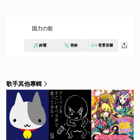
国力の歌
鈴聲
答鈴
背景音樂
歌手其他專輯