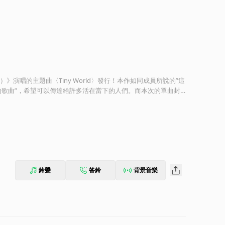
ible）》演唱的主題曲〈Tiny World〉發行！本作如同成員所說的”這
歌曲”，希望可以傳達給許多活在當下的人們。而本次的單曲封
會社QPS研究所用特殊技術，透過小型衛星所拍攝的東京衛星畫
鈴聲
答鈴
背景音樂