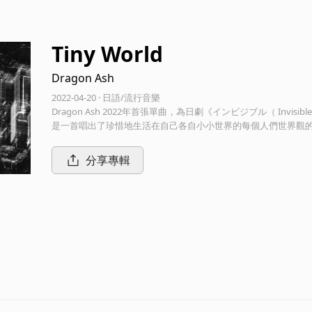
Tiny World
Dragon Ash
2022-04-20 · 日語/流行音樂
Dragon Ash 2022年首張單曲，為日劇《インビジブル（ Invis
是一首唱出了珍惜地生活在自己各自小小世界的每個人們世界觀的
面是由未知的都市風景畫面所組成，這是宇宙開發事業的日本株式
面。
分享專輯