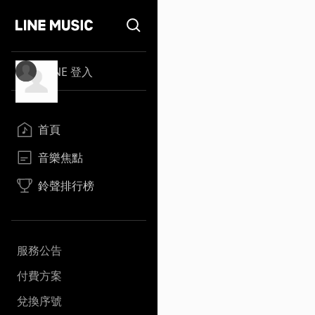
LINE 登入
首頁
音樂焦點
鈴聲排行榜
服務公告
付費方案
兌換序號