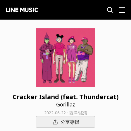
Cracker Island (feat. Thundercat)
Gorillaz
2022-06-22 · 西洋/搖滾
分享專輯