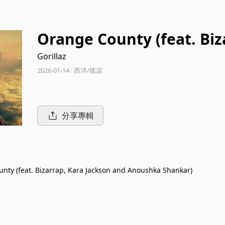
Orange County (feat. Biz
Anoushka Shankar)
Gorillaz
2026-01-14 · 西洋/搖滾
分享專輯
nty (feat. Bizarrap, Kara Jackson and Anoushka Shankar)