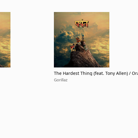
The Hardest Thing (feat. Tony Allen) / O
ounty (feat. Bizarrap, Kara Jackson and
Gorillaz
ka Shankar)