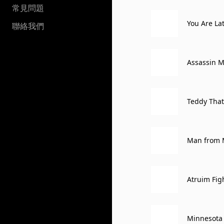
常見問題
You Are La
聯絡我們
Assassin 
Teddy That
Man from 
Atruim Fig
Minnesota