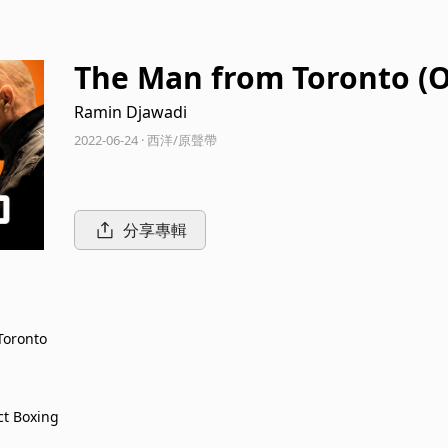
The Man from Toronto (Or
oundtrack)
Ramin Djawadi
2022-06-24 · 西洋/原聲帶
分享專輯
Toronto
t Boxing