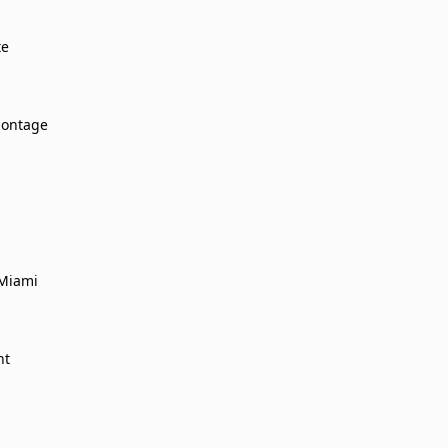
te
Montage
Miami
ht