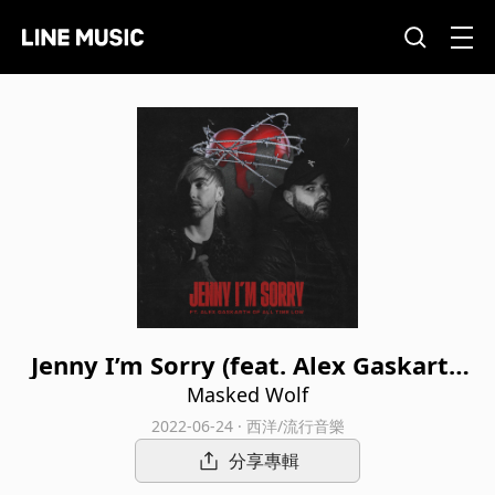
Jenny I’m Sorry (feat. Alex Gaskarth
From All Time Low)
Masked Wolf
2022-06-24 · 西洋/流行音樂
分享專輯