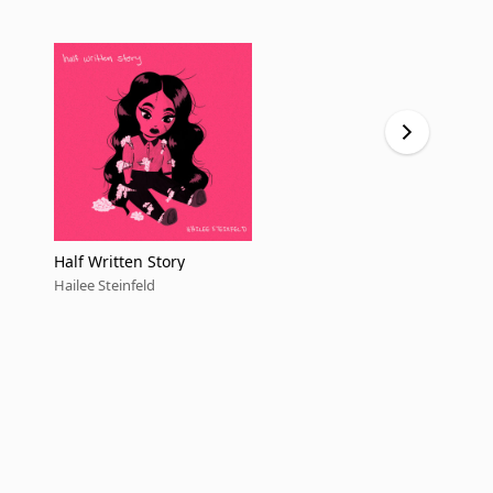
Half Written Story
Half Writte
Hailee Steinfeld
Hailee Steinf