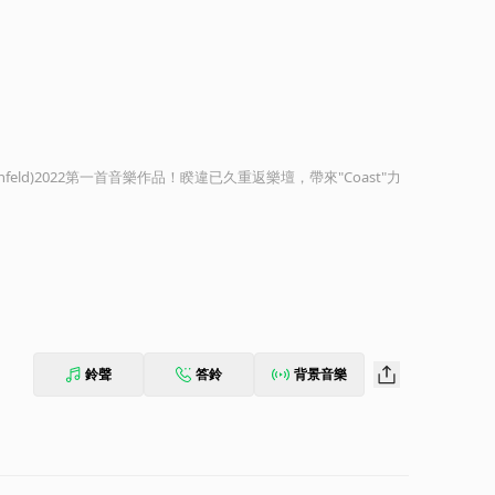
nfeld)2022第一首音樂作品！睽違已久重返樂壇，帶來"Coast"力
鈴聲
答鈴
背景音樂