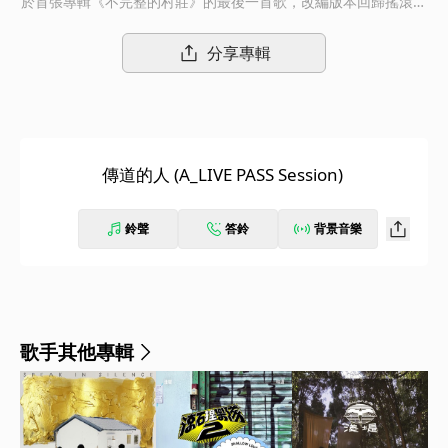
於首張專輯《不完整的村莊》的最後一首歌，改編版本回歸搖滾本
質，穩定而充滿力量的大鼓之上是不間斷的吉他破音，可謂淺堤最
氣勢滂礡的作品，也是《婚禮之途》發片巡迴上令所有觀眾瞠目結
分享專輯
舌的重要時刻。原曲創作靈感來自《流浪者之歌》，是作為一個人
類對於世界的叩問，以歌中那位傳道的人與歌者自己做一個強烈的
對比。
傳道的人 (A_LIVE PASS Session)
鈴聲
答鈴
背景音樂
歌手其他專輯