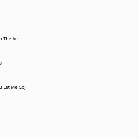
n The Air
s
ou Let Me Go)