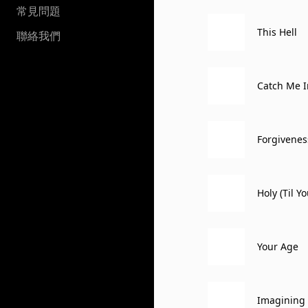
常見問題
This Hell
聯絡我們
Catch Me I
Forgivenes
Holy (Til Y
Your Age
Imagining