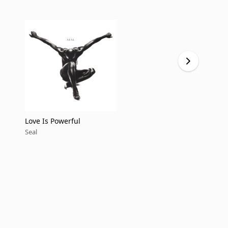
Love Is Powerful
Kiss From a
Seal
Seal