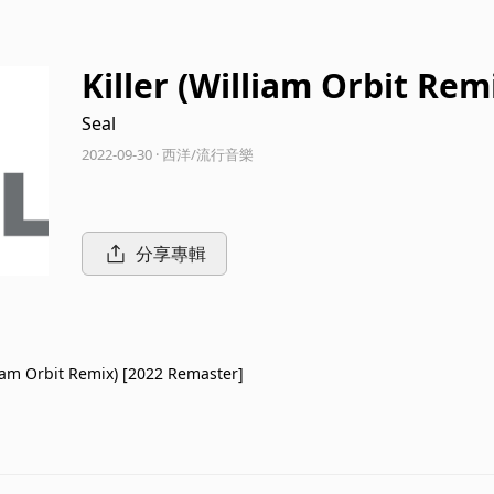
Killer (William Orbit Rem
Seal
2022-09-30 · 西洋/流行音樂
分享專輯
liam Orbit Remix) [2022 Remaster]