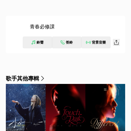
青春必修課
鈴聲
答鈴
背景音樂
歌手其他專輯