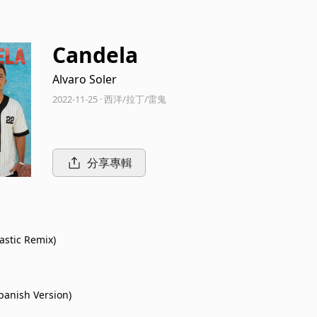
Candela
Alvaro Soler
2022-11-25 · 西洋/拉丁/雷鬼
分享專輯
astic Remix)
panish Version)