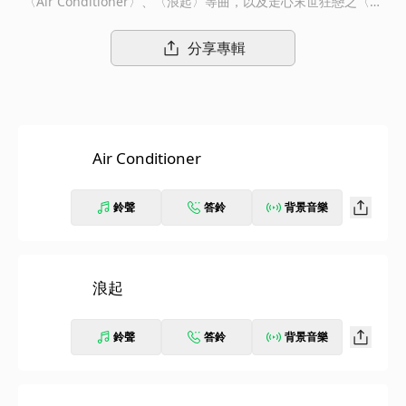
〈Air Conditioner〉、〈浪起〉等曲，以及走心末世狂戀之〈扛
不住〉；描述詼諧求愛的〈愛神來了怎知道〉；以西楚霸王的古風
作品〈項羽〉；從打電動而生靈感的〈Oh God〉等新作。從深情
分享專輯
到狂暴，從詼諧到躁動。《GREENHOUSE》專輯就像是阿蘭的自
我投射，一個他人不得其門而入的私密場域。裡面盡是珍稀寶貴的
音樂植栽，有R&B、有嘻哈，也有搖滾，甚至是絕無僅有的混合品
種。阿蘭將內心最內在最不為人知的一面，透過專輯給予聽眾一把
進到其溫室的鑰匙。請大方進來，踏入音樂園丁阿蘭的《Green H
Air Conditioner
ouse》裡頭吧！
鈴聲
答鈴
背景音樂
浪起
鈴聲
答鈴
背景音樂