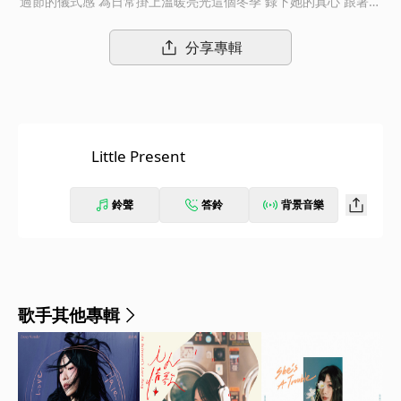
過節的儀式感 為日常掛上溫暖亮光這個冬季 錄下她的真心 跟著歌
聲寄送 冰山系唱作女聲 黃玠瑋 Zooey Wonder2022冬季特別單曲
〈Little Present ????〉12/16 陪你過節「這首歌飽含了我的祝福
分享專輯
心意，希望能把溫暖唱進你的耳裡與心裡」 2022對於黃玠瑋
來說，是開展許多精彩時刻的一年：春季發行了睽違五年的創作專
輯《游牧Nomadland》獲得來自各方的好評、夏季再次站上LEGA
CY舉行LIVE演唱會、更入圍金音創作獎2項大獎，加上全台各地音
樂祭的近距離演出，讓更多聽眾認識專屬於她的創作世界，也吸引
Little Present
了更多被玠瑋歌聲驚艷的新樂迷！而渡過了忙碌充實的一年後，玠
瑋也特別想說出她珍藏在心中的話語，把所有感動與感激化為一首
聖誕單曲，將她的衷心祝福，用音樂傳遞出去！ 兩年來，我們
鈴聲
答鈴
背景音樂
似乎已經習慣在動盪中，跟隨著大環境調整生活步伐。對於即將到
來的12月，你有什麼想像呢？在狂歡與寂寥平行共存的年末時刻，
總是格外需要安置自己的情緒，也期望新的一年能往更好的方向前
行。總是默默觀察著世界動靜的玠瑋，也因此有感而發，寫下了想
要對身在遠方、久未見面的朋友們所傳遞的，簡單而真切的佳節祝
歌手其他專輯
福，「希望大家在年末時分，都能接收到來自身邊至親最溫暖的善
意！」。〈Little Present ????〉以復古卡帶音效寫下序章，瞬間
回到以錄音機慎重地錄製重要訊息的舊時光，在輕快鋼琴及口哨聲
互相交織下，搭配玠瑋柔軟而遼遠的聲線，像一道朦朧溫暖的亮
光，緩緩地向遠方投射誠心的問候。富含節慶感的溫暖旋律，點綴