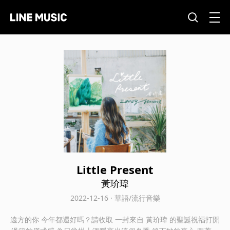
Little Present
黃玠瑋
2022-12-16 · 華語/流行音樂
遠方的你 今年都還好嗎？請收取 一封來自 黃玠瑋 的聖誕祝福打開