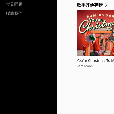
常見問題
歌手其他專輯
聯絡我們
You’re Christmas To M
or Mine 2'')
Sam Ryder