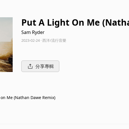
Put A Light On Me (Nat
Sam Ryder
2023-02-24 · 西洋/流行音樂
分享專輯
t on Me (Nathan Dawe Remix)