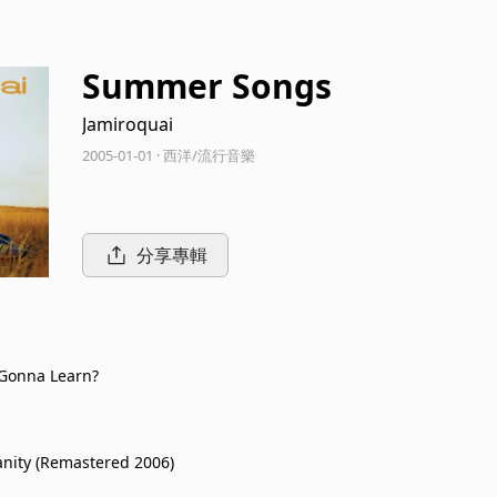
Summer Songs
Jamiroquai
2005-01-01 · 西洋/流行音樂
分享專輯
Gonna Learn?
sanity (Remastered 2006)