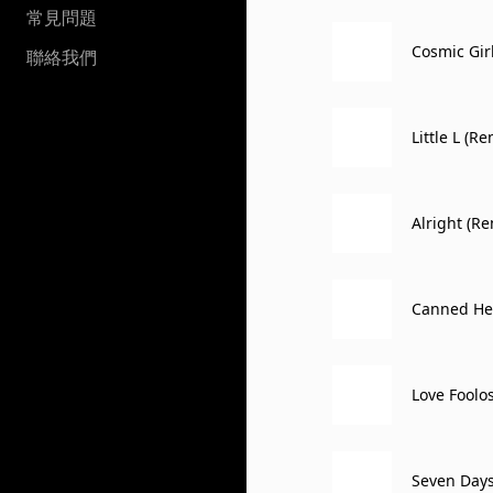
常見問題
Cosmic Gir
聯絡我們
Little L (R
Alright (R
Canned He
Love Foolo
Seven Days