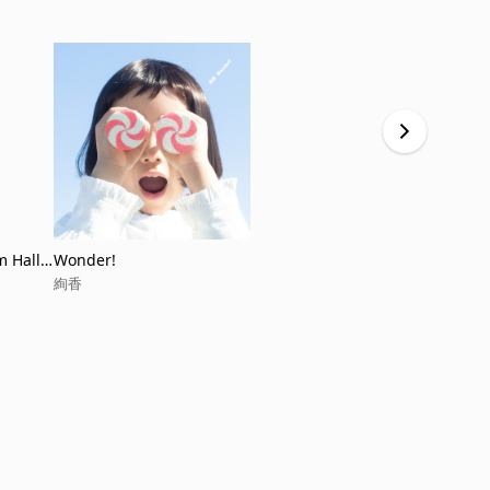
 Hall
Wonder!
Versailles
絢香
絢香