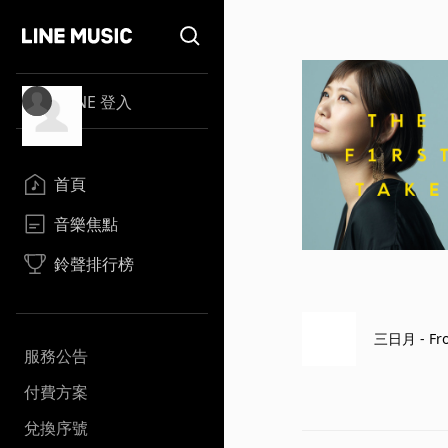
LINE 登入
首頁
音樂焦點
鈴聲排行榜
三日月 - Fro
服務公告
付費方案
兌換序號