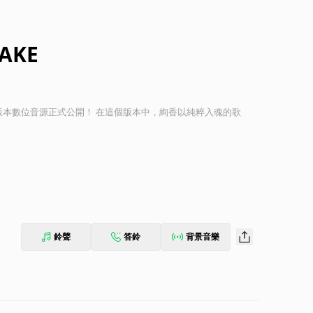
TAKE
AKE版本數位音源正式公開！ 在這個版本中，絢香以純粹入魂的歌
鈴聲
答鈴
背景音樂