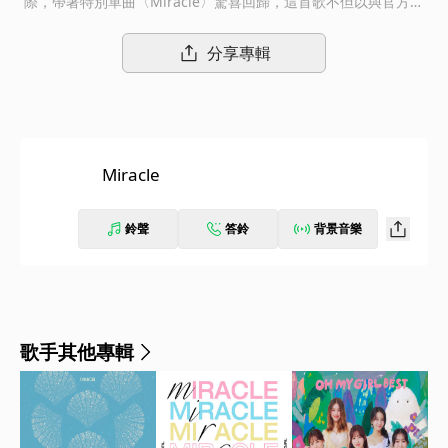
際，帶著特別單曲〈Miracle〉驚喜回歸，這首歌不但以與官方粉
絲名命名，也是6人體制的首發單曲，唱出對粉絲們無限支持的感
謝，以及雙向奔赴的愛意。
分享專輯
Miracle
鈴聲
答鈴
背景音樂
歌手其他專輯