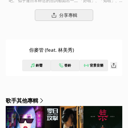
吧。 似乎連日常碎念的台詞都如出一二 「好啦」、「知啦」、
「你麥管」 我們有些屁顛的回話也差不多那樣。 長大後，想起曾
經叛逆不受控的青春，媽媽各種關切囉嗦，那都是出自血濃於水、
分享專輯
無法割捨的親情。 5/9母親節限定全新創作單曲 金曲歌后 曹雅雯f.
t國民媽媽 林美秀 滿滿都是戲的聲音表現 讓人聽到當下會心一笑
卻也不禁鼻頭酸澀 獻給全天下辛苦付出的媽媽 「你麥管」我很
好，請您放心。
你麥管 (feat. 林美秀)
鈴聲
答鈴
背景音樂
歌手其他專輯