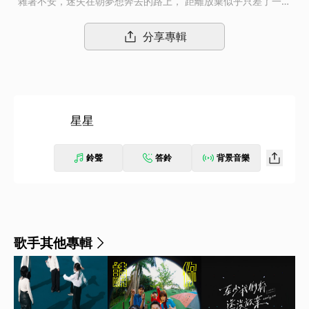
雜著不安，迷失在朝夢想奔去的路上， 距離放棄似乎只差了一釐
米的距離， 在遼闊的星海裡， 我多想，成為能被記住的那顆星
星。
分享專輯
星星
鈴聲
答鈴
背景音樂
歌手其他專輯