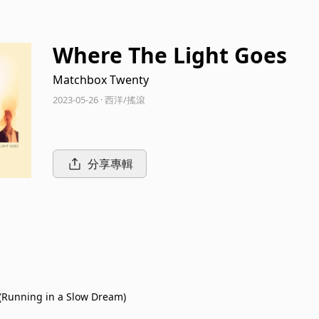
Where The Light Goes
Matchbox Twenty
2023-05-26 · 西洋/搖滾
分享專輯
(Running in a Slow Dream)