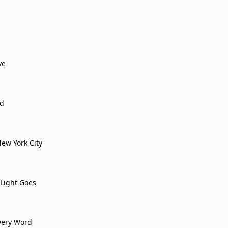
ve
d
ew York City
Light Goes
very Word