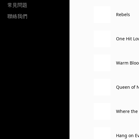
常見問題
Rebels
聯絡我們
One Hit Lo
Warm Bloo
Queen of N
Where the 
Hang on E