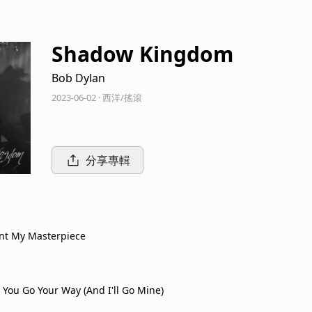
Shadow Kingdom
Bob Dylan
2023-06-02 · 西洋/搖滾
分享專輯
nt My Masterpiece
 You Go Your Way (And I'll Go Mine)