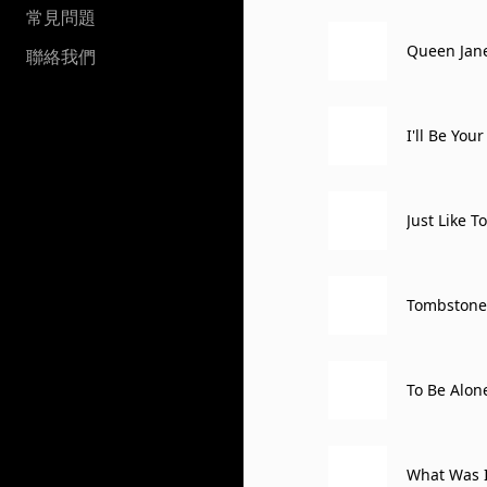
常見問題
Queen Jan
聯絡我們
I'll Be You
Just Like 
Tombstone
To Be Alon
What Was 