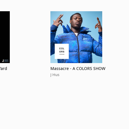
Yard
Massacre - A COLORS SHOW
J Hus