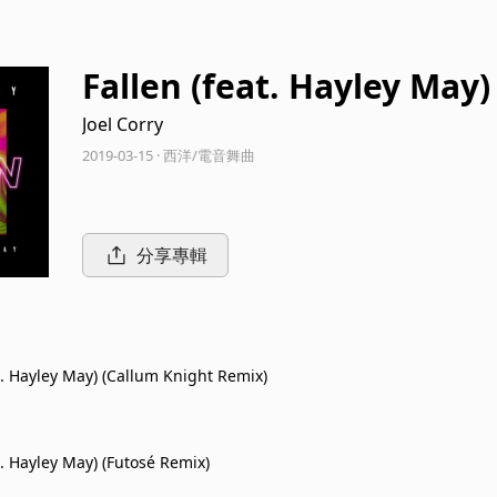
Fallen (feat. Hayley May)
Joel Corry
2019-03-15 · 西洋/電音舞曲
分享專輯
t. Hayley May) (Callum Knight Remix)
t. Hayley May) (Futosé Remix)