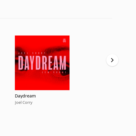
Daydream
I LOVE UR 
Joel Corry
Joel Corry