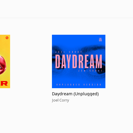
Daydream (Unplugged)
Joel Corry