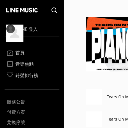
LINE 登入
首頁
音樂焦點
鈴聲排行榜
Tears On M
服務公告
付費方案
Tears On M
兌換序號