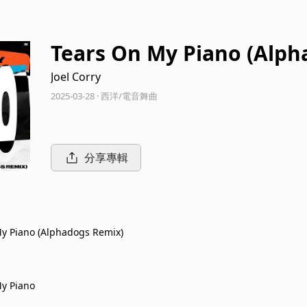
Tears On My Piano (Alph
Joel Corry
2025-03-28 · 西洋/電音舞曲
分享專輯
y Piano (Alphadogs Remix)
y Piano