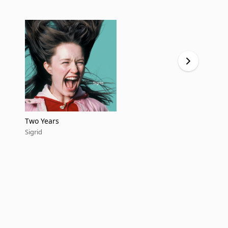
Two Years
Fort Knox
Sigrid
Sigrid