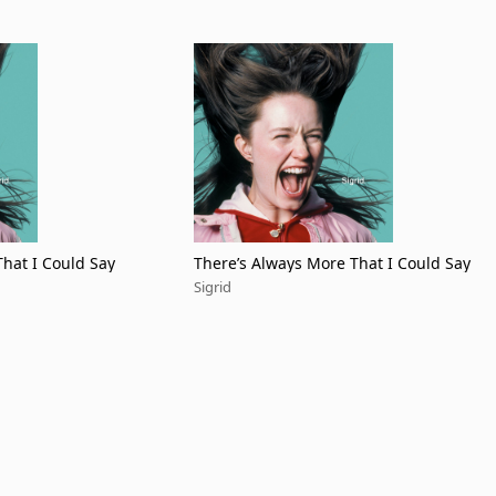
hat I Could Say
There’s Always More That I Could Say
Sigrid