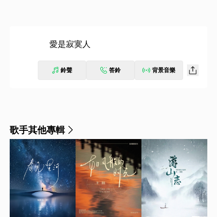
愛是寂寞人
鈴聲
答鈴
背景音樂
歌手其他專輯