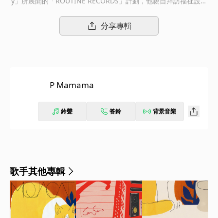
y」所展開的「ROUTINE RECORDS」計劃，他親自拜訪福祉設施
和特殊支援學校並直接錄音，蒐集了來自日本各地13位個人日常習
慣行為（即知識障礙者在日常生活中習慣重複的行為，俗稱「Rou
分享專輯
tine」）為基礎，創作了實驗性的音樂作品。
P Mamama
鈴聲
答鈴
背景音樂
歌手其他專輯