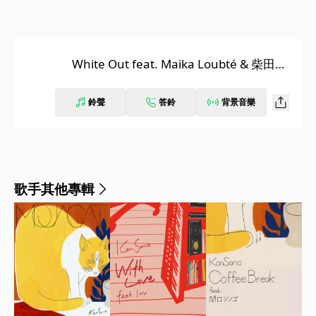
White Out feat. Maika Loubté & 柴田聡
子
鈴聲
答鈴
背景音樂
歌手其他專輯