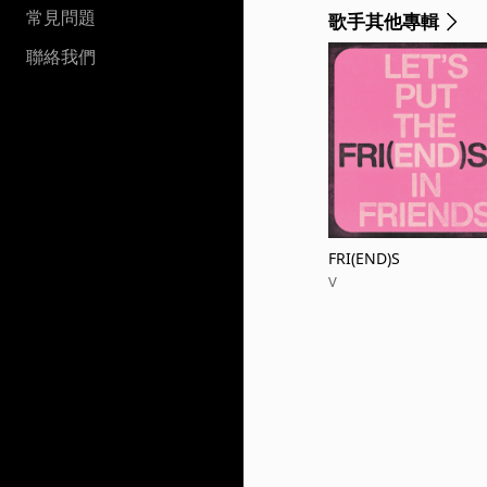
常見問題
歌手其他專輯
聯絡我們
FRI(END)S
V