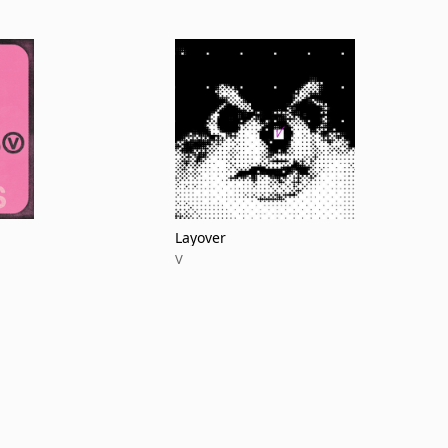
Layover
V