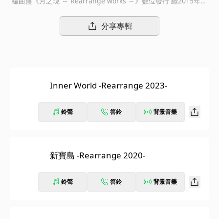
編曲盤《月之現 ～ Rearrange works ～》數位發行 繼2015年發
行的Coupling & Remix works企劃專輯後，sakanaction 魚韻帶
來『懷念之月是新月』企劃的第二彈作品，這張重新詮釋魚韻的音
分享專輯
樂，同時意味著樂團迎向重啟運作序章的《懷念之月是新月 Vol.2
～Rearrange & Remix works～》，分別收錄由魚韻團員親自重
新編曲製作的樂曲集「月之現 ～Rearrange works～」，以及邀
請豪華音樂人助陣的Remix集第二彈「月之幻 ～Remix works
～」，共兩部音樂作品。其中「月之現 ～Rearrange works～」
Inner World -Rearrange 2023-
包含了在進入疫情後的2020年春季至夏季期間，由岩寺基晴、草
刈愛美、江島啓一、岡崎英美4人，透過線上通訊方式，投入製作
的「Rearrange Package」6首作品，加上為本次專輯新編製作包
鈴聲
答鈴
背景音樂
含〈新寶島〉、〈無法忘記〉、〈腔棘魚與我〉等10首樂曲，共收
錄16首歌曲。 在重啟運作的復原路程中緩步邁進，仍不忘時時摸
索全新的表現手法，此刻的魚韻，距離完全復活之日想必已近在咫
尺。
新寶島 -Rearrange 2020-
鈴聲
答鈴
背景音樂