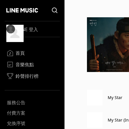
LINE 登入
首頁
音樂焦點
鈴聲排行榜
My Star
服務公告
付費方案
My Star (I
兌換序號