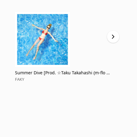
Summer Dive [Prod. ☆Taku Takahashi (m-flo 隕-
Rock, Paper
浮流)]
FAKY
FAKY