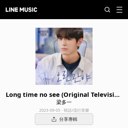
Long time no see (Original Television
Soundtrack From "The Witch Store R
梁多一
eopening")
2023-09-05 · 韓語/流行音樂
分享專輯