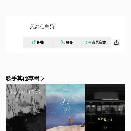
天高任鳥飛
鈴聲
答鈴
背景音樂
歌手其他專輯