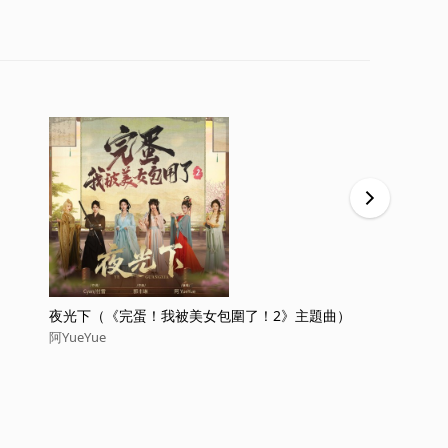
夜光下（《完蛋！我被美女包圍了！2》主題曲）
菩提偈(問世
阿YueYue
阿YueYue