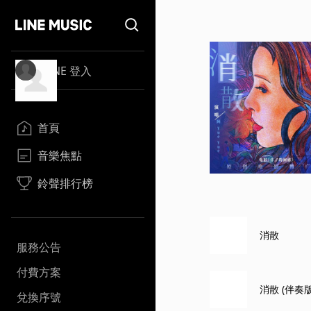
LINE 登入
首頁
音樂焦點
鈴聲排行榜
消散
服務公告
付費方案
消散 (伴奏版
兌換序號