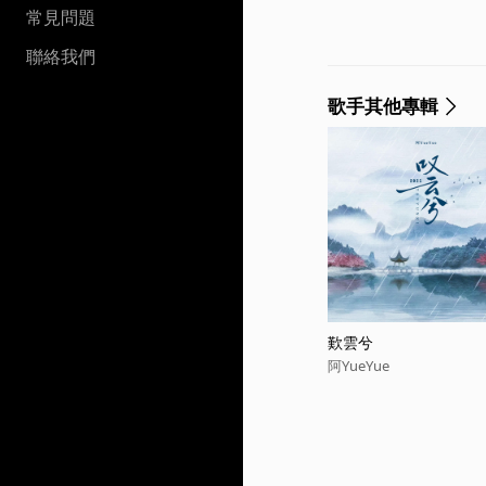
常見問題
聯絡我們
歌手其他專輯
歎雲兮
阿YueYue