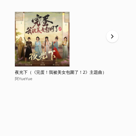
夜光下（《完蛋！我被美女包圍了！2》主題曲）
菩提偈(問世
阿YueYue
阿YueYue