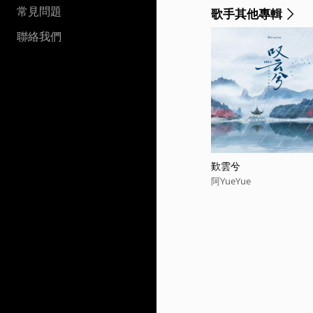
常見問題
歌手其他專輯
聯絡我們
歎雲兮
阿YueYue