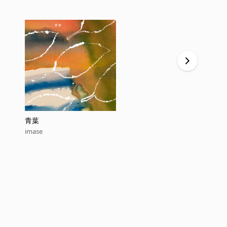
青葉
Whirlpool
imase
imase