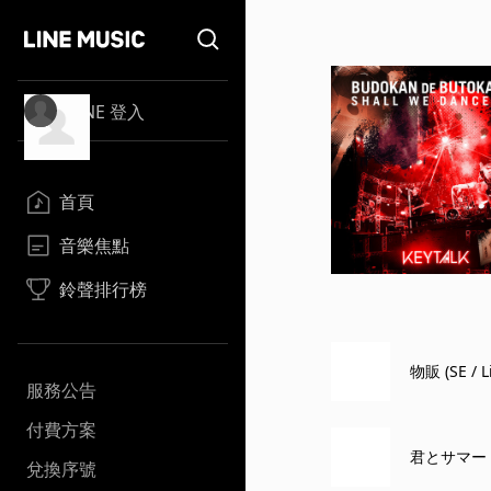
LINE 登入
首頁
音樂焦點
鈴聲排行榜
物販 (SE / 
服務公告
付費方案
君とサマー (L
兌換序號