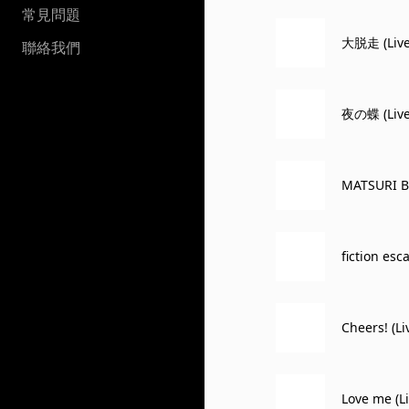
常見問題
大脱走 (Liv
聯絡我們
夜の蝶 (Liv
MATSURI B
fiction es
Cheers! (L
Love me (L