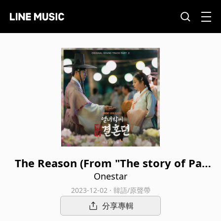
The Reason (From "The story of Par
k’s marriage contract" Original Telev
Onestar
ision Sountrack, Pt. 2)
2023-12-02 · 韓語/原聲帶
分享專輯