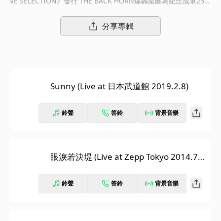
VE SELECTION》發行 THE BACK HORN爆轟樂團為紀念成軍25周
年，從成團至今所發行的14張作品中，個別精挑細選出一首作品，
再挑選該曲的現場演出音源，集結成這張承載了25年份心血與回憶
分享專輯
的現場精選輯《25th LIVE SELECTION》。
Sunny (Live at 日本武道館 2019.2.8)
鈴聲
答鈴
背景音樂
眼淚若決堤 (Live at Zepp Tokyo 2014.7.1
0)
鈴聲
答鈴
背景音樂