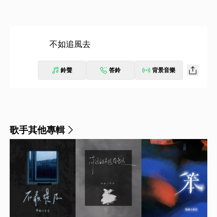
不如追風去
鈴聲
答鈴
背景音樂
歌手其他專輯