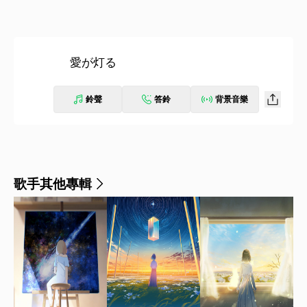
愛が灯る
鈴聲
答鈴
背景音樂
歌手其他專輯