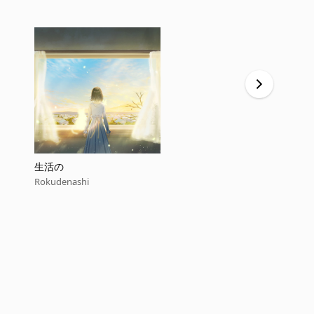
生活の
六花
Rokudenashi
Rokudenashi