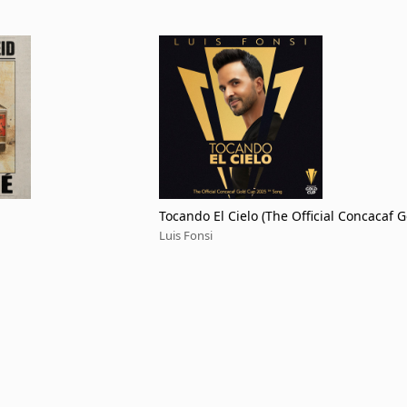
Tocando El Cielo (The Official Concacaf 
p 2025 [TM] Song)
Luis Fonsi