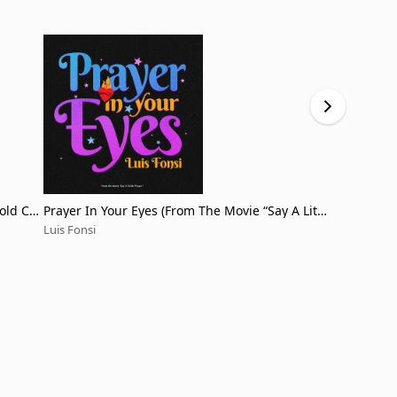
Gold Cu
Prayer In Your Eyes (From The Movie “Say A Littl
El Viaje
e Prayer)
Luis Fonsi
Luis Fonsi