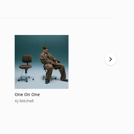
One On One
Flowers on
AJ Mitchell
AJ Mitchell