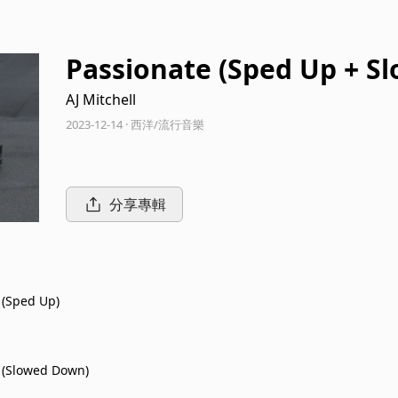
Passionate (Sped Up + S
AJ Mitchell
2023-12-14 · 西洋/流行音樂
分享專輯
 (Sped Up)
 (Slowed Down)