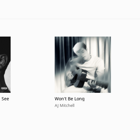
n See
Won't Be Long
AJ Mitchell