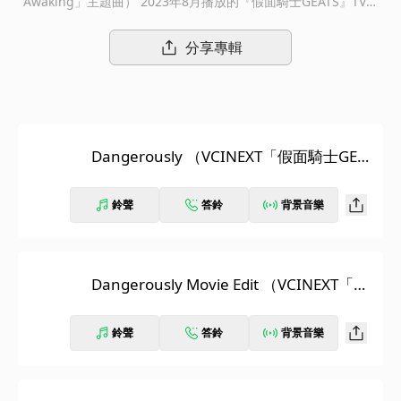
Awaking」主題曲） 2023年8月播放的『假面騎士GEATS』TV系
列，以及夏天上映、描述系列作之後故事的「假面騎士 GEATS 」
最新電影「假面騎士GEATS Jyamato Awaking」確定將在日本3月
分享專輯
8日期間限定上映。倖田來未演唱的『假面騎士 GEATS』主題曲
〈Trust・Last〉，由藤林聖子作詞、Hi-yunk (BACK-ON)作曲的T
V系列主題曲團隊也將負責本電影之主題曲。
Dangerously （VCINEXT「假面騎士GEAT
S Jyamato Awaking」主題曲）
鈴聲
答鈴
背景音樂
Dangerously Movie Edit （VCINEXT「假
面騎士GEATS Jyamato Awaking」主題
曲）
鈴聲
答鈴
背景音樂