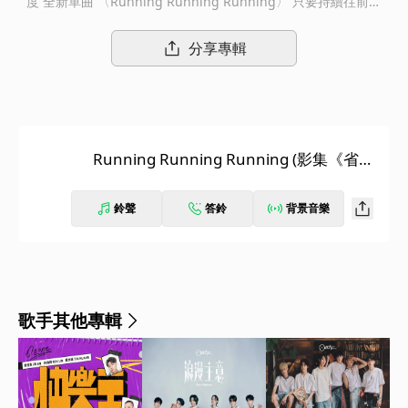
度 全新單曲 〈Running Running Running〉 只要持續往前奔
跑，所有困難都能迎刃而解！ 超人氣冠軍男團Ozone魅力持續上
升，為影集《省省吧！我家富貴發》演唱主題曲〈Running Runn
分享專輯
ing Running〉，出道一年多就三度為戲劇獻聲！Ozone被知名王
牌影視製作人—湯昇榮相中，不僅親自為歌填詞，也讓他們有機會
獻唱影集主題曲，Ozone名稱也在劇中頻繁出現、成員煥鈞更客串
出演！對於這一連串的驚喜，團員們興奮地表示：沒想過能以現實
中的Ozone身分出現在劇中，相當不可思議！同時非常期待煥鈞的
Running Running Running (影集《省省
出演，認為自己的兄弟必須自己挺！ 〈Running Running Runni
吧！我家富貴發》主題曲)
ng〉不僅歌曲歡樂，也是Ozone首次挑戰Motown的音樂風格。
曾獲金曲獎肯定的製作人李百罡認為這首歌像是歡樂的劇場序幕，
鈴聲
答鈴
背景音樂
因此在配樂中大量使用了熱情的管樂元素，希望能夠帶給大家整天
的活力！六人在配唱錄音時狀態都十分高漲，更強調：「這首歌真
的非常有趣，絕對是歡樂指數爆表！」製作人也笑稱：「真的是吵
吵鬧鬧，但也可可愛愛！」特別的是歌曲前奏由團員們嘗試A Cap
pella多部合聲，一起唱著開頭：「阿～～ 喔～～～」不僅凝聚了
歌手其他專輯
團體間的默契，更把歌曲的澎湃與熱鬧展現的淋漓盡致！煥鈞也說
明這首歌給他的感受很貼合劇本的內容，一聽就會回想到小時候下
課時，跟朋友們玩到精疲力盡的時光！ 《省省吧！我家富貴發》
影集由億萬票房導演姜瑞智和導演曾大衡共同執導，金獎製作人湯
昇榮、張辰漁製作，集結金馬最佳新演員胡智強、郭子乾、曾莞