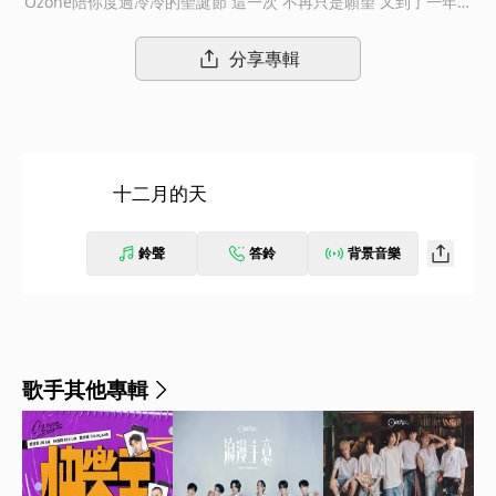
Ozone陪你度過冷冷的聖誕節 這一次 不再只是願望 又到了一年最
溫暖的聖誕節了！超人氣第一男團Ozone以全新創作單曲《十二月
的天》為O.A.O.帶來最浪漫的專屬聖誕驚喜！這首歌是Ozone首次
分享專輯
挑戰創作聖誕主題曲，更是他們特別為即將到來的「Ozone X O.A.
O.聖誕派對」見面會量身打造的特別禮物，為所有的O.A.O.點亮冬
日的幸福光芒。 《十二月的天》由Ozone六位團員共同參與創
作，哲言表示自己寫歌時都會先想像一個角色和畫面，想像自己獨
自走在充滿人潮的街道上，只要閉上雙眼，就能用想像力在腦海裡
十二月的天
勾勒出一幅快樂的畫，畫面浮出的同時《十二月的天》的旋律就出
現了！」文廷特別想分享其中一句歌詞「讓這ㄧ次不再只是願
望」，希望在寒冷的節日裡，彼此的出現與陪伴不會只是空想，舉
鈴聲
答鈴
背景音樂
辦聖誕派對就是想和大家一起沈浸在浪漫的節日氛圍中，實現彼此
守護的承諾。 「少了一個人，就沒有意義了。」身為隊長的祖安
則是透過這首歌和團員們互相喊話，約定好在新的一年也要持續成
為彼此最強大的後盾。煥鈞表示剛開始聽到編曲就感受到了滿滿的
聖誕氣息，在錄音時也跟老師們玩得很愉快自在；子翔則把自己想
歌手其他專輯
像成為O.A.O.創造快樂的源頭，只要能待在彼此身邊就是是最幸福
的瞬間，更感謝O.A.O.這一年的陪伴與支持，最後一個季節還能陪
在彼此身邊，絕對是最棒的聖誕禮物！佳辰覺得這首歌就像是把一
整年的故事打包成的美好回憶，想用這首歌跟O.A.O.們一起用新的
心情與滿滿的正能量一起走向未來。 為了在錄製歌曲時注入更多